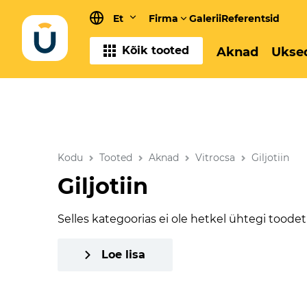
Et
Firma
Galerii
Referentsid
Kõik tooted
Aknad
Ukse
Kodu
Tooted
Aknad
Vitrocsa
Giljotiin
Giljotiin
Selles kategoorias ei ole hetkel ühtegi toodet
Loe lisa