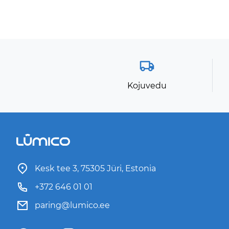
Kojuvedu
Kesk tee 3, 75305 Jüri, Estonia
+372 646 01 01
paring@lumico.ee