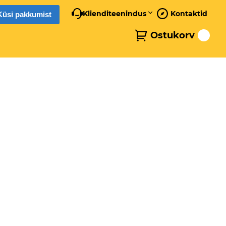
Klienditeenindus
Kontaktid
Küsi pakkumist
Ostukorv