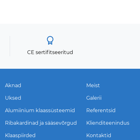
CE sertifitseeritud
Aknad
Meist
Uksed
Galerii
Alumiinium klaassüsteemid
Referentsid
Ribakardinad ja sääsevõrgud
Klienditeenindus
Klaaspiirded
Kontaktid