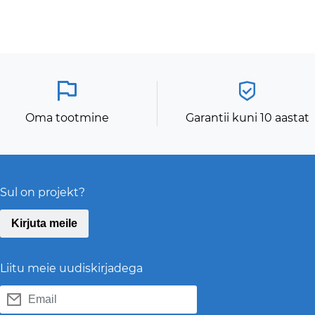
Oma tootmine
Garantii kuni 10 aastat
Sul on projekt?
Kirjuta meile
Liitu meie uudiskirjadega
Email