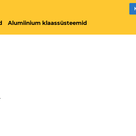
d
Alumiinium klaassüsteemid
.