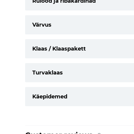
Rulood ja ribakardinad
Värvus
Klaas / Klaaspakett
Turvaklaas
Käepidemed