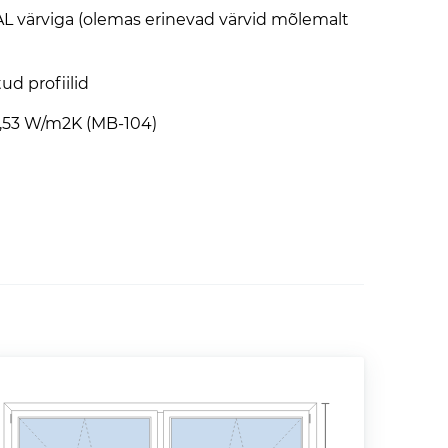
AL värviga (olemas erinevad värvid mõlemalt
ud profiilid
0,53 W/m2K (MB-104)
stuse nõuetele
Hea mürakindlus
kuni klass 4, EN 12207:2001
class AE 1800, EN 12208
astupidavus kuni class C5/B5, EN 12210
semurdmisele kuni class RC1 to RC3, EN 1627