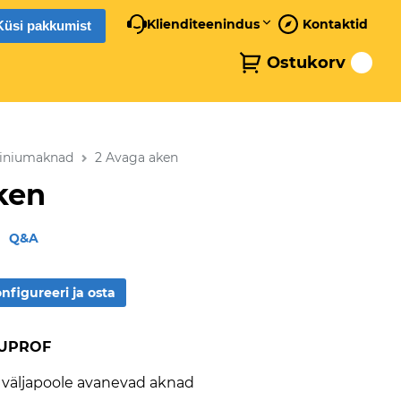
Klienditeenindus
Kontaktid
Küsi pakkumist
Ostukorv
iniumaknad
2 Avaga aken
ken
Q&A
nfigureeri ja osta
LUPROF
ui väljapoole avanevad aknad