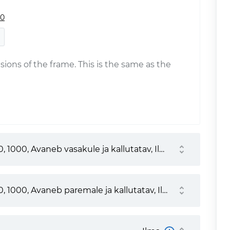
00
sions of the frame. This is the same as the
500, 1000, Avaneb vasakule ja kallutatav, Ilma ventilatsioonita, EI ole, EI ole
500, 1000, Avaneb paremale ja kallutatav, Ilma ventilatsioonita, EI ole, EI ole