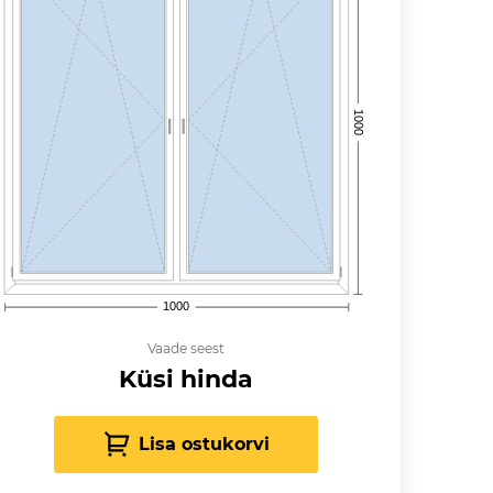
1000
1000
Vaade seest
Küsi hinda
Lisa ostukorvi