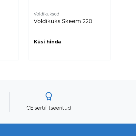
N
Voldikuksed
Ener
Voldikuks Skeem 220
S800
2 A
Küsi hinda
Küs
CE sertifitseeritud