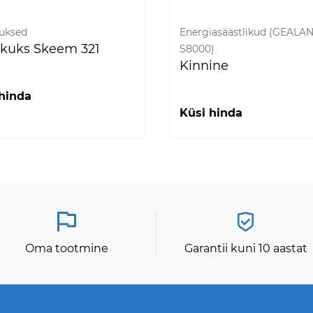
kuksed
Energiasäästlikud (GEALA
ikuks Skeem 321
S8000)
Kinnine
hinda
Küsi hinda
Oma tootmine
Garantii kuni 10 aastat