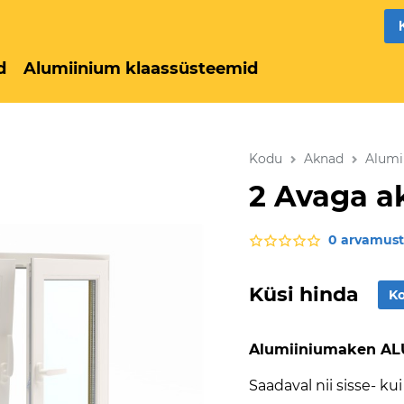
d
Alumiinium klaassüsteemid
Kodu
Aknad
Alumi
2 Avaga a
0 arvamust
Küsi hinda
Ko
Alumiiniumaken A
Saadaval nii sisse- k