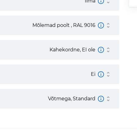
Ilma
Mõlemad poolt , RAL 9016
Kahekordne, EI ole
Ei
Võtmega, Standard