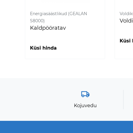
Energiasäästlikud (GEALAN
Voldi
Vold
S8000)
Kaldpööratav
Küsi 
Küsi hinda
Kojuvedu