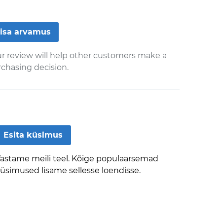
isa arvamus
r review will help other customers make a
chasing decision.
Esita küsimus
astame meili teel. Kõige populaarsemad
üsimused lisame sellesse loendisse.