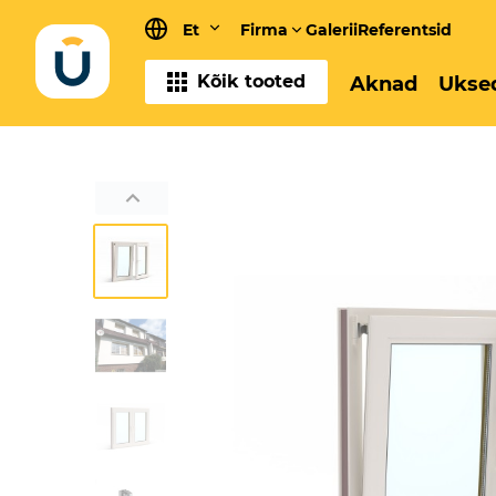
Et
Firma
Galerii
Referentsid
Kõik tooted
Aknad
Ukse