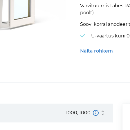
Värvitud mis tahes R
poolt)
Soovi korral anodeerit
U-väärtus kuni 
Vastab CE-märgi
Näita rohkem
Õhu läbilaskvus 
Veekindlus kuni 
Tuulekoormuse v
Vastupidavus sis
1000, 1000