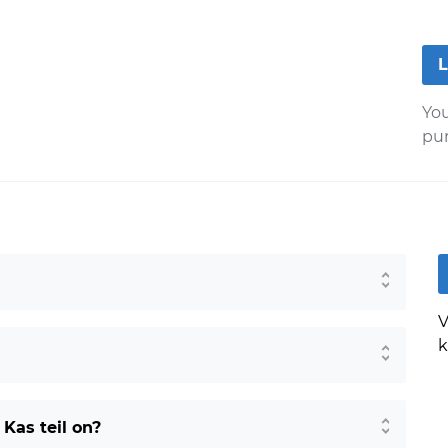
L
You
pur
V
k
Kas teil on?